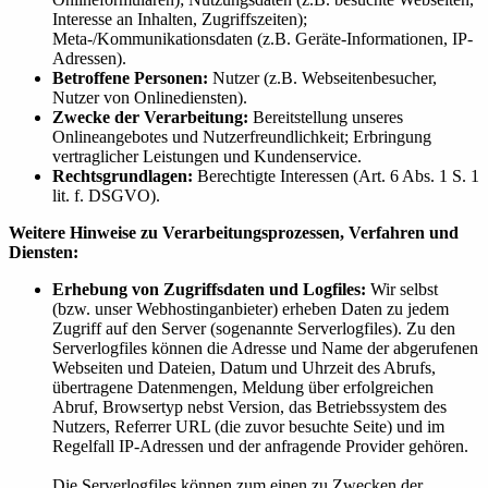
Interesse an Inhalten, Zugriffszeiten);
Meta-/Kommunikationsdaten (z.B. Geräte-Informationen, IP-
Adressen).
Betroffene Personen:
Nutzer (z.B. Webseitenbesucher,
Nutzer von Onlinediensten).
Zwecke der Verarbeitung:
Bereitstellung unseres
Onlineangebotes und Nutzerfreundlichkeit; Erbringung
vertraglicher Leistungen und Kundenservice.
Rechtsgrundlagen:
Berechtigte Interessen (Art. 6 Abs. 1 S. 1
lit. f. DSGVO).
Weitere Hinweise zu Verarbeitungsprozessen, Verfahren und
Diensten:
Erhebung von Zugriffsdaten und Logfiles:
Wir selbst
(bzw. unser Webhostinganbieter) erheben Daten zu jedem
Zugriff auf den Server (sogenannte Serverlogfiles). Zu den
Serverlogfiles können die Adresse und Name der abgerufenen
Webseiten und Dateien, Datum und Uhrzeit des Abrufs,
übertragene Datenmengen, Meldung über erfolgreichen
Abruf, Browsertyp nebst Version, das Betriebssystem des
Nutzers, Referrer URL (die zuvor besuchte Seite) und im
Regelfall IP-Adressen und der anfragende Provider gehören.
Die Serverlogfiles können zum einen zu Zwecken der