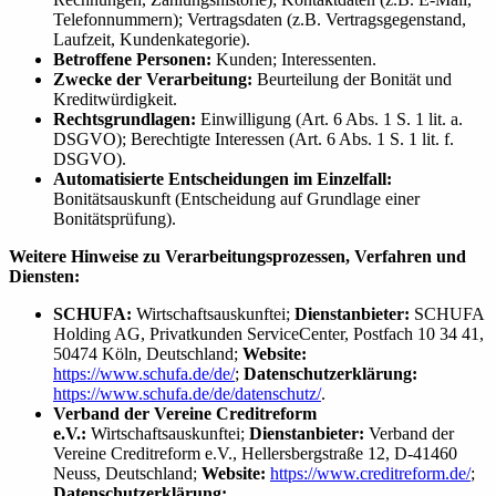
Telefonnummern); Vertragsdaten (z.B. Vertragsgegenstand,
Laufzeit, Kundenkategorie).
Betroffene Personen:
Kunden; Interessenten.
Zwecke der Verarbeitung:
Beurteilung der Bonität und
Kreditwürdigkeit.
Rechtsgrundlagen:
Einwilligung (Art. 6 Abs. 1 S. 1 lit. a.
DSGVO); Berechtigte Interessen (Art. 6 Abs. 1 S. 1 lit. f.
DSGVO).
Automatisierte Entscheidungen im Einzelfall:
Bonitätsauskunft (Entscheidung auf Grundlage einer
Bonitätsprüfung).
Weitere Hinweise zu Verarbeitungsprozessen, Verfahren und
Diensten:
SCHUFA:
Wirtschaftsauskunftei;
Dienstanbieter:
SCHUFA
Holding AG, Privatkunden ServiceCenter, Postfach 10 34 41,
50474 Köln, Deutschland;
Website:
https://www.schufa.de/de/
;
Datenschutzerklärung:
https://www.schufa.de/de/datenschutz/
.
Verband der Vereine Creditreform
e.V.:
Wirtschaftsauskunftei;
Dienstanbieter:
Verband der
Vereine Creditreform e.V., Hellersbergstraße 12, D-41460
Neuss, Deutschland;
Website:
https://www.creditreform.de/
;
Datenschutzerklärung: