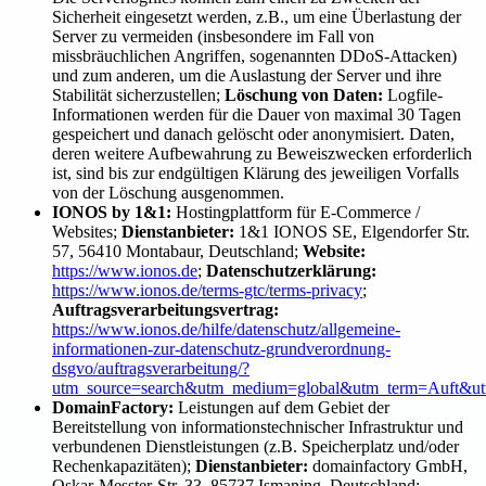
Sicherheit eingesetzt werden, z.B., um eine Überlastung der
Server zu vermeiden (insbesondere im Fall von
missbräuchlichen Angriffen, sogenannten DDoS-Attacken)
und zum anderen, um die Auslastung der Server und ihre
Stabilität sicherzustellen;
Löschung von Daten:
Logfile-
Informationen werden für die Dauer von maximal 30 Tagen
gespeichert und danach gelöscht oder anonymisiert. Daten,
deren weitere Aufbewahrung zu Beweiszwecken erforderlich
ist, sind bis zur endgültigen Klärung des jeweiligen Vorfalls
von der Löschung ausgenommen.
IONOS by 1&1:
Hostingplattform für E-Commerce /
Websites;
Dienstanbieter:
1&1 IONOS SE, Elgendorfer Str.
57, 56410 Montabaur, Deutschland;
Website:
https://www.ionos.de
;
Datenschutzerklärung:
https://www.ionos.de/terms-gtc/terms-privacy
;
Auftragsverarbeitungsvertrag:
https://www.ionos.de/hilfe/datenschutz/allgemeine-
informationen-zur-datenschutz-grundverordnung-
dsgvo/auftragsverarbeitung/?
utm_source=search&utm_medium=global&utm_term=Auft&u
DomainFactory:
Leistungen auf dem Gebiet der
Bereitstellung von informationstechnischer Infrastruktur und
verbundenen Dienstleistungen (z.B. Speicherplatz und/oder
Rechenkapazitäten);
Dienstanbieter:
domainfactory GmbH,
Oskar-Messter-Str. 33, 85737 Ismaning, Deutschland;