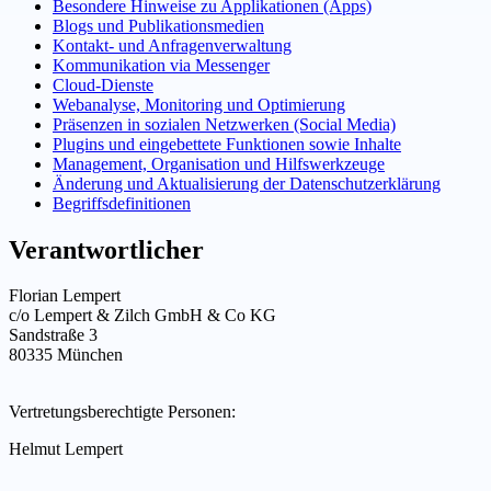
Besondere Hinweise zu Applikationen (Apps)
Blogs und Publikationsmedien
Kontakt- und Anfragenverwaltung
Kommunikation via Messenger
Cloud-Dienste
Webanalyse, Monitoring und Optimierung
Präsenzen in sozialen Netzwerken (Social Media)
Plugins und eingebettete Funktionen sowie Inhalte
Management, Organisation und Hilfswerkzeuge
Änderung und Aktualisierung der Datenschutzerklärung
Begriffsdefinitionen
Verantwortlicher
Florian Lempert
c/o Lempert & Zilch GmbH & Co KG
Sandstraße 3
80335 München
Vertretungsberechtigte Personen:
Helmut Lempert